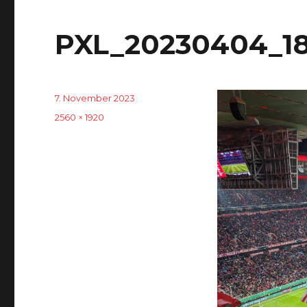
PXL_20230404_1
Veröffentlicht
7. November 2023
am
Originalgröße
2560 × 1920