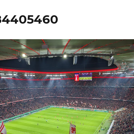
84405460