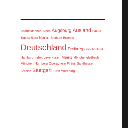
Ausland
Augsburg
Aserbaidschan
Athen
Backa
Berlin
Topola
Baku
Bochum
Bremen
Deutschland
Freiburg
Griechenland
Mainz
Hamburg
Italien
Leverkusen
Mönchengladbach
München
Nürnberg
Oberachern
Piräus
Sandhausen
Stuttgart
Serbien
Turin
Würzburg