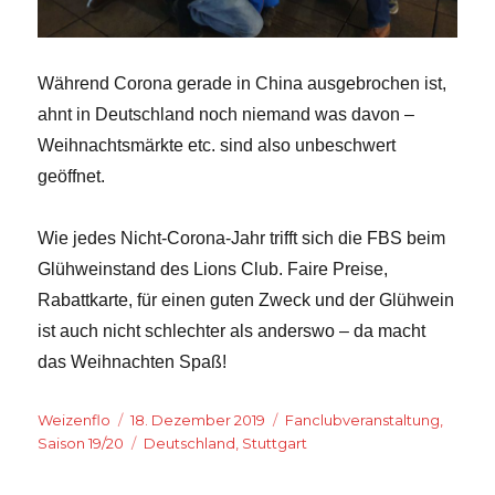
Während Corona gerade in China ausgebrochen ist,
ahnt in Deutschland noch niemand was davon –
Weihnachtsmärkte etc. sind also unbeschwert
geöffnet.
Wie jedes Nicht-Corona-Jahr trifft sich die FBS beim
Glühweinstand des Lions Club. Faire Preise,
Rabattkarte, für einen guten Zweck und der Glühwein
ist auch nicht schlechter als anderswo – da macht
das Weihnachten Spaß!
Autor
Veröffentlicht
Kategorien
Weizenflo
18. Dezember 2019
Fanclubveranstaltung
,
am
Schlagwörter
Saison 19/20
Deutschland
,
Stuttgart