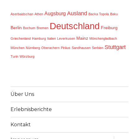
Ausland
Augsburg
Aserbaidschan
Athen
Backa Topola
Baku
Deutschland
Berlin
Freiburg
Bochum
Bremen
Mainz
Griechenland
Hamburg
Italien
Leverkusen
Mönchengladbach
Stuttgart
München
Nürnberg
Oberachern
Piräus
Sandhausen
Serbien
Turin
Würzburg
Über Uns
Erlebnisberichte
Kontakt
Unterme