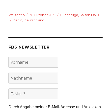
Autor
Veröffentlicht
Kategorien
Weizenflo
19. Oktober 2019
Bundesliga
,
Saison 19/20
Schlagwörter
am
Berlin
,
Deutschland
FBS NEWSLETTER
Vorname
Nachname
E-
Mail
*
Durch Angabe meiner E-Mail-Adresse und Anklicken