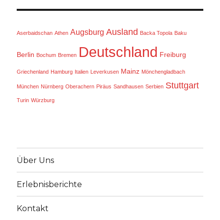
Ausland
Augsburg
Aserbaidschan
Athen
Backa Topola
Baku
Deutschland
Berlin
Freiburg
Bochum
Bremen
Mainz
Griechenland
Hamburg
Italien
Leverkusen
Mönchengladbach
Stuttgart
München
Nürnberg
Oberachern
Piräus
Sandhausen
Serbien
Turin
Würzburg
Über Uns
Erlebnisberichte
Kontakt