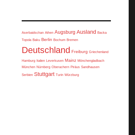
Ausland
Augsburg
Aserbaidschan
Athen
Backa
Berlin
Topola
Baku
Bochum
Bremen
Deutschland
Freiburg
Griechenland
Mainz
Hamburg
Italien
Leverkusen
Mönchengladbach
München
Nürnberg
Oberachern
Piräus
Sandhausen
Stuttgart
Serbien
Turin
Würzburg