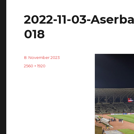
2022-11-03-Aserb
018
Veröffentlicht
8. November 2023
am
Originalgröße
2560 × 1920