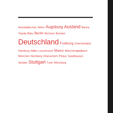
Ausland
Augsburg
Aserbaidschan
Athen
Backa
Berlin
Topola
Baku
Bochum
Bremen
Deutschland
Freiburg
Griechenland
Mainz
Hamburg
Italien
Leverkusen
Mönchengladbach
München
Nürnberg
Oberachern
Piräus
Sandhausen
Stuttgart
Serbien
Turin
Würzburg