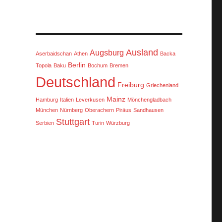
Ausland
Augsburg
Aserbaidschan
Athen
Backa
Berlin
Topola
Baku
Bochum
Bremen
Deutschland
Freiburg
Griechenland
Mainz
Hamburg
Italien
Leverkusen
Mönchengladbach
München
Nürnberg
Oberachern
Piräus
Sandhausen
Stuttgart
Serbien
Turin
Würzburg