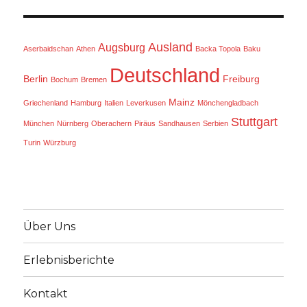
Ausland
Augsburg
Aserbaidschan
Athen
Backa Topola
Baku
Deutschland
Berlin
Freiburg
Bochum
Bremen
Mainz
Griechenland
Hamburg
Italien
Leverkusen
Mönchengladbach
Stuttgart
München
Nürnberg
Oberachern
Piräus
Sandhausen
Serbien
Turin
Würzburg
Über Uns
Erlebnisberichte
Kontakt