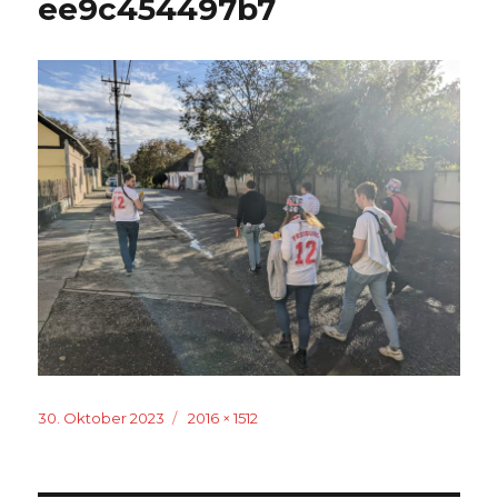
ee9c454497b7
Veröffentlicht
Originalgröße
30. Oktober 2023
2016 × 1512
am