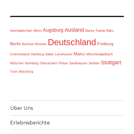
Ausland
Augsburg
Aserbaidschan
Athen
Backa Topola
Baku
Deutschland
Berlin
Freiburg
Bochum
Bremen
Mainz
Griechenland
Hamburg
Italien
Leverkusen
Mönchengladbach
Stuttgart
München
Nürnberg
Oberachern
Piräus
Sandhausen
Serbien
Turin
Würzburg
Über Uns
Erlebnisberichte