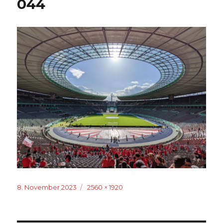
044
Veröffentlicht
Originalgröße
8. November 2023
2560 × 1920
am