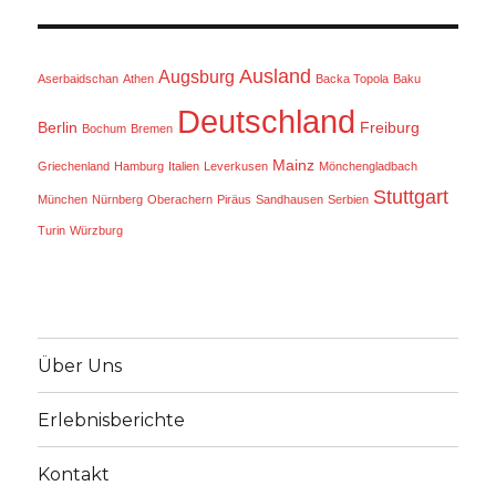
Ausland
Augsburg
Aserbaidschan
Athen
Backa Topola
Baku
Deutschland
Berlin
Freiburg
Bochum
Bremen
Mainz
Griechenland
Hamburg
Italien
Leverkusen
Mönchengladbach
Stuttgart
München
Nürnberg
Oberachern
Piräus
Sandhausen
Serbien
Turin
Würzburg
Über Uns
Erlebnisberichte
Kontakt