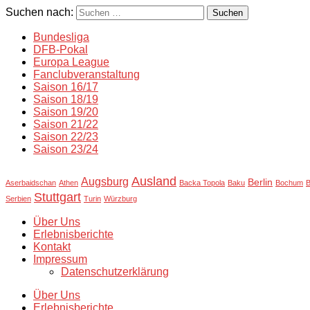
Suchen nach:
Suchen
Bundesliga
DFB-Pokal
Europa League
Fanclubveranstaltung
Saison 16/17
Saison 18/19
Saison 19/20
Saison 21/22
Saison 22/23
Saison 23/24
Ausland
Augsburg
Berlin
Aserbaidschan
Athen
Backa Topola
Baku
Bochum
Stuttgart
Serbien
Turin
Würzburg
Über Uns
Erlebnisberichte
Kontakt
Impressum
Datenschutzerklärung
Über Uns
Erlebnisberichte