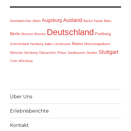
Ausland
Augsburg
Aserbaidschan
Athen
Backa Topola
Baku
Deutschland
Berlin
Freiburg
Bochum
Bremen
Mainz
Griechenland
Hamburg
Italien
Leverkusen
Mönchengladbach
Stuttgart
München
Nürnberg
Oberachern
Piräus
Sandhausen
Serbien
Turin
Würzburg
Über Uns
Erlebnisberichte
Kontakt