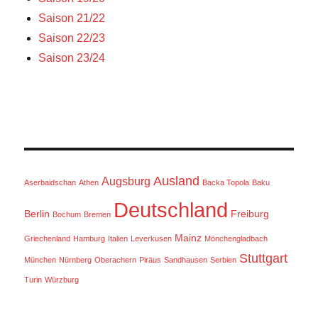
Saison 21/22
Saison 22/23
Saison 23/24
Ausland
Augsburg
Aserbaidschan
Athen
Backa Topola
Baku
Deutschland
Berlin
Freiburg
Bochum
Bremen
Mainz
Griechenland
Hamburg
Italien
Leverkusen
Mönchengladbach
Stuttgart
München
Nürnberg
Oberachern
Piräus
Sandhausen
Serbien
Turin
Würzburg