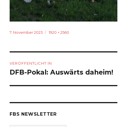
Veröffentlicht
Originalgröße
7. November 2023
1920 × 2560
am
Beitragsnavigation
VERÖFFENTLICHT IN
DFB-Pokal: Auswärts daheim!
FBS NEWSLETTER