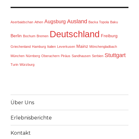
Ausland
Augsburg
Aserbaidschan
Athen
Backa Topola
Baku
Deutschland
Berlin
Freiburg
Bochum
Bremen
Mainz
Griechenland
Hamburg
Italien
Leverkusen
Mönchengladbach
Stuttgart
München
Nürnberg
Oberachern
Piräus
Sandhausen
Serbien
Turin
Würzburg
Über Uns
Erlebnisberichte
Kontakt