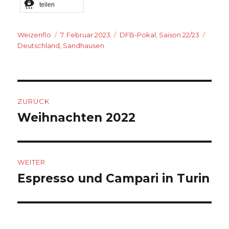
teilen
Autor
Veröffentlicht
Kategorien
Schla
Weizenflo
7. Februar 2023
DFB-Pokal
,
Saison 22/23
am
Deutschland
,
Sandhausen
Beitragsnavigation
ZURÜCK
Weihnachten 2022
Vorheriger
Beitrag:
WEITER
Espresso und Campari in Turin
Nächster
Beitrag: