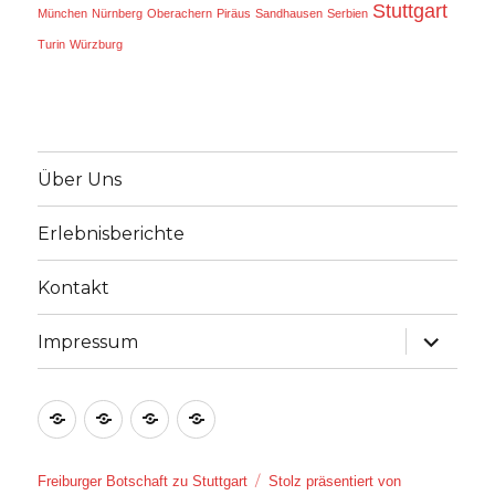
Stuttgart
München
Nürnberg
Oberachern
Piräus
Sandhausen
Serbien
Turin
Würzburg
Über Uns
Erlebnisberichte
Kontakt
Unterme
Impressum
öffnen
Über
Erlebnisberichte
Kontakt
Impressum
Uns
Freiburger Botschaft zu Stuttgart
Stolz präsentiert von